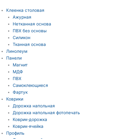
Перейти
Количество
к
товара
Клеенка столовая
содержимому
Клеенка
Ажурная
на
Нетканная основа
тканной
ПВХ без основы
основе
Силикон
шелкография
Тканная основа
137
Линолеум
cm
Панели
20
Магнит
m
МДФ
г.
ПВХ
Тверь
Самоклеющиеся
Фартук
Коврики
Дорожка напольная
Дорожка напольная фотопечать
Коврик-дорожка
Коврик-ячейка
Профиль