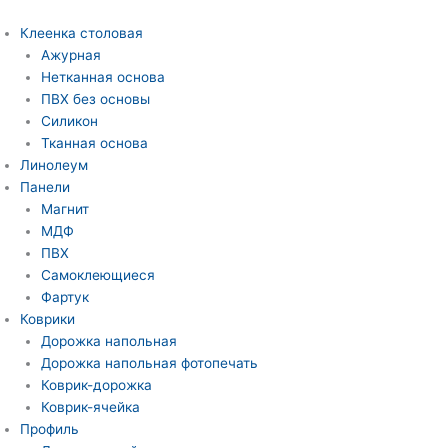
Перейти
Количество
к
товара
Клеенка столовая
содержимому
Дорожка
Ажурная
напольная
Нетканная основа
Dekomarin
ПВХ без основы
ширина
Силикон
80см
Тканная основа
15
Линолеум
м
Панели
Магнит
МДФ
ПВХ
Самоклеющиеся
Фартук
Коврики
Дорожка напольная
Дорожка напольная фотопечать
Коврик-дорожка
Коврик-ячейка
Профиль