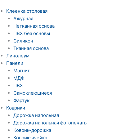
Перейти
к
Клеенка столовая
содержимому
Ажурная
Нетканная основа
ПВХ без основы
Силикон
Тканная основа
Линолеум
Панели
Магнит
МДФ
ПВХ
Самоклеющиеся
Фартук
Коврики
Дорожка напольная
Дорожка напольная фотопечать
Коврик-дорожка
Коврик-ячейка