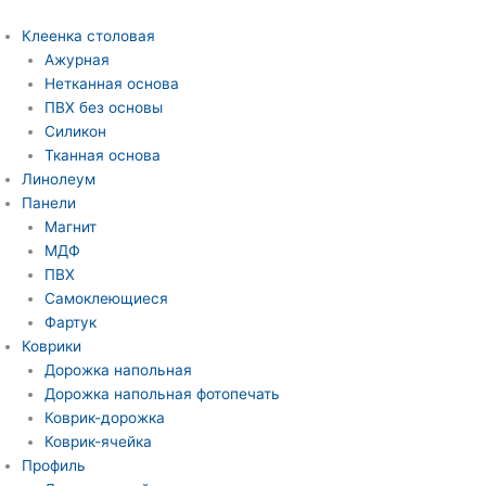
Перейти
к
Клеенка столовая
содержимому
Ажурная
Нетканная основа
ПВХ без основы
Силикон
Тканная основа
Линолеум
Панели
Магнит
МДФ
ПВХ
Самоклеющиеся
Фартук
Коврики
Дорожка напольная
Дорожка напольная фотопечать
Коврик-дорожка
Коврик-ячейка
Профиль